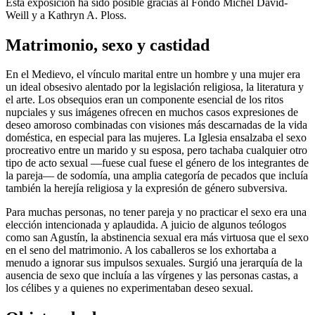
Esta exposición ha sido posible gracias al Fondo Michel David-
Weill y a Kathryn A. Ploss.
Matrimonio, sexo y castidad
En el Medievo, el vínculo marital entre un hombre y una mujer era
un ideal obsesivo alentado por la legislación religiosa, la literatura y
el arte. Los obsequios eran un componente esencial de los ritos
nupciales y sus imágenes ofrecen en muchos casos expresiones de
deseo amoroso combinadas con visiones más descarnadas de la vida
doméstica, en especial para las mujeres. La Iglesia ensalzaba el sexo
procreativo entre un marido y su esposa, pero tachaba cualquier otro
tipo de acto sexual —fuese cual fuese el género de los integrantes de
la pareja— de sodomía, una amplia categoría de pecados que incluía
también la herejía religiosa y la expresión de género subversiva.
Para muchas personas, no tener pareja y no practicar el sexo era una
elección intencionada y aplaudida. A juicio de algunos teólogos
como san Agustín, la abstinencia sexual era más virtuosa que el sexo
en el seno del matrimonio. A los caballeros se los exhortaba a
menudo a ignorar sus impulsos sexuales. Surgió una jerarquía de la
ausencia de sexo que incluía a las vírgenes y las personas castas, a
los célibes y a quienes no experimentaban deseo sexual.