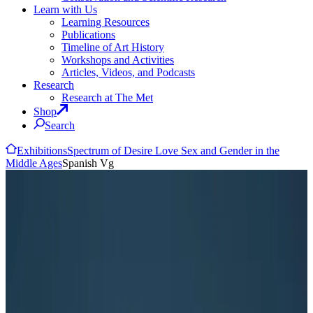
Learn with Us
Learning Resources
Publications
Timeline of Art History
Workshops and Activities
Articles, Videos, and Podcasts
Research
Research at The Met
Shop
Search
Exhibitions
Spectrum of Desire Love Sex and Gender in the
Middle Ages
Spanish Vg