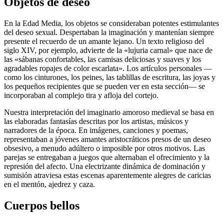
Objetos de deseo
En la Edad Media, los objetos se consideraban potentes estimulantes
del deseo sexual. Despertaban la imaginación y mantenían siempre
presente el recuerdo de un amante lejano. Un texto religioso del
siglo XIV, por ejemplo, advierte de la «lujuria carnal» que nace de
las «sábanas confortables, las camisas deliciosas y suaves y los
agradables ropajes de color escarlata». Los artículos personales —
como los cinturones, los peines, las tablillas de escritura, las joyas y
los pequeños recipientes que se pueden ver en esta sección— se
incorporaban al complejo tira y afloja del cortejo.
Nuestra interpretación del imaginario amoroso medieval se basa en
las elaboradas fantasías descritas por los artistas, músicos y
narradores de la época. En imágenes, canciones y poemas,
representaban a jóvenes amantes aristocráticos presos de un deseo
obsesivo, a menudo adúltero o imposible por otros motivos. Las
parejas se entregaban a juegos que alternaban el ofrecimiento y la
represión del afecto. Una electrizante dinámica de dominación y
sumisión atraviesa estas escenas aparentemente alegres de caricias
en el mentón, ajedrez y caza.
Cuerpos bellos