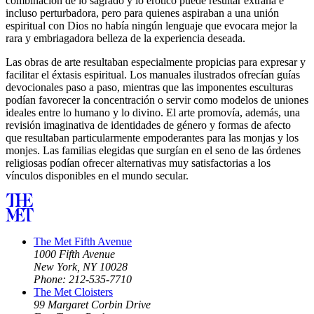
combinación de lo sagrado y lo erótico puede resultar extraña e
incluso perturbadora, pero para quienes aspiraban a una unión
espiritual con Dios no había ningún lenguaje que evocara mejor la
rara y embriagadora belleza de la experiencia deseada.
Las obras de arte resultaban especialmente propicias para expresar y
facilitar el éxtasis espiritual. Los manuales ilustrados ofrecían guías
devocionales paso a paso, mientras que las imponentes esculturas
podían favorecer la concentración o servir como modelos de uniones
ideales entre lo humano y lo divino. El arte promovía, además, una
revisión imaginativa de identidades de género y formas de afecto
que resultaban particularmente empoderantes para las monjas y los
monjes. Las familias elegidas que surgían en el seno de las órdenes
religiosas podían ofrecer alternativas muy satisfactorias a los
vínculos disponibles en el mundo secular.
The Met Fifth Avenue
1000 Fifth Avenue
New York, NY 10028
Phone: 212-535-7710
The Met Cloisters
99 Margaret Corbin Drive