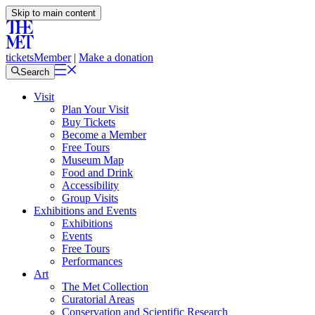
Skip to main content
tickets
Member
|
Make a donation
Search
Visit
Plan Your Visit
Buy Tickets
Become a Member
Free Tours
Museum Map
Food and Drink
Accessibility
Group Visits
Exhibitions and Events
Exhibitions
Events
Free Tours
Performances
Art
The Met Collection
Curatorial Areas
Conservation and Scientific Research